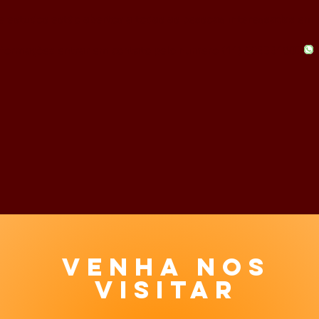
e estudos estão abertos a todas as pessoas interessadas em p
nformações entrar em contato pelo numero
(11) 996561807
.
venha nos
visitar