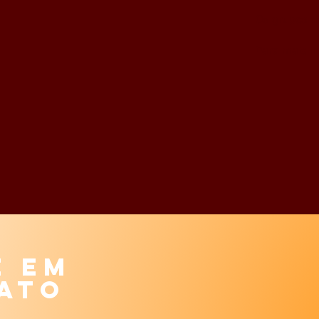
Os grupos d
Para mais i
e em
ato