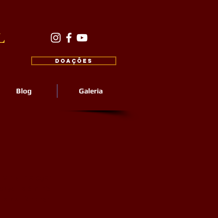
L
DOAÇÕES
Blog
Galeria
dar e dialogar
Sakya, além de
 Lama Rinchen