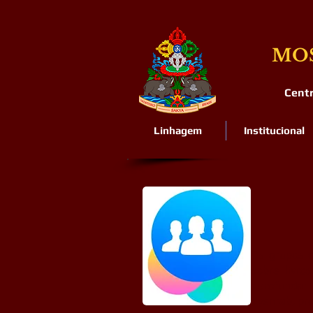
MOS
Cent
Linhagem
Institucional
Os grupos d
sobre livro
aprofundar
Kyenrab, pr