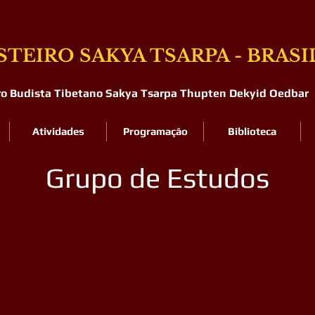
TEIRO SAKYA TSARPA - BRASI
ro Budista Tibetano Sakya Tsarpa Thupten Dekyid Oedbar
Atividades
Programação
Biblioteca
Grupo de Estudos
e estudos têm a finalidade de reunir as pessoas para estu
s, textos e práticas relacionadas ao Budismo e à escola 
 o entendimento sobre os ensinamentos oferecidos pelo
omovendo um aprendizado contínuo.