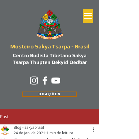
Mosteiro Sakya Tsarpa - Brasil
Centro Budista Tibetano Sakya
Tsarpa Thupten Dekyid Oedbar
DOAÇÕES
Post
Blog - sakyabrasil
24 de jan. de 2021
1 min de leitura