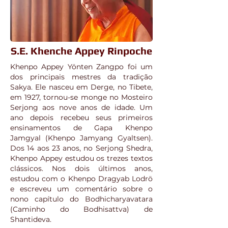
S.E. Khenche Appey Rinpoche
Khenpo Appey Yönten Zangpo foi um
dos principais mestres da tradição
Sakya. Ele nasceu em Derge, no Tibete,
em 1927, tornou-se monge no Mosteiro
Serjong aos nove anos de idade. Um
ano depois recebeu seus primeiros
ensinamentos de Gapa Khenpo
Jamgyal (Khenpo Jamyang Gyaltsen).
Dos 14 aos 23 anos, no Serjong Shedra,
Khenpo Appey estudou os trezes textos
clássicos. Nos dois últimos anos,
estudou com o Khenpo Dragyab Lodrö
e escreveu um comentário sobre o
nono capítulo do Bodhicharyavatara
(Caminho do Bodhisattva) de
Shantideva.