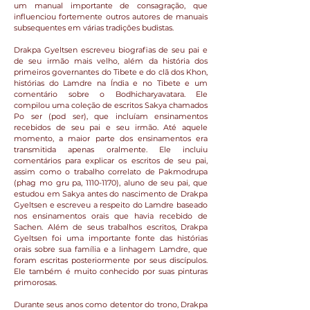
um manual importante de consagração, que
influenciou fortemente outros autores de manuais
subsequentes em várias tradições budistas.
Drakpa Gyeltsen escreveu biografias de seu pai e
de seu irmão mais velho, além da história dos
primeiros governantes do Tibete e do clã dos Khon,
histórias do Lamdre na Índia e no Tibete e um
comentário sobre o Bodhicharyavatara. Ele
compilou uma coleção de escritos Sakya chamados
Po ser (pod ser), que incluíam ensinamentos
recebidos de seu pai e seu irmão. Até aquele
momento, a maior parte dos ensinamentos era
transmitida apenas oralmente. Ele incluiu
comentários para explicar os escritos de seu pai,
assim como o trabalho correlato de Pakmodrupa
(phag mo gru pa,
1110-1170)
, aluno de seu pai, que
estudou em Sakya antes do nascimento de Drakpa
Gyeltsen e escreveu a respeito do Lamdre baseado
nos ensinamentos orais que havia recebido de
Sachen. Além de seus trabalhos escritos, Drakpa
Gyeltsen foi uma importante fonte das histórias
orais sobre sua família e a linhagem Lamdre, que
foram escritas posteriormente por seus discípulos.
Ele também é muito conhecido por suas pinturas
primorosas.
Durante seus anos como detentor do trono, Drakpa