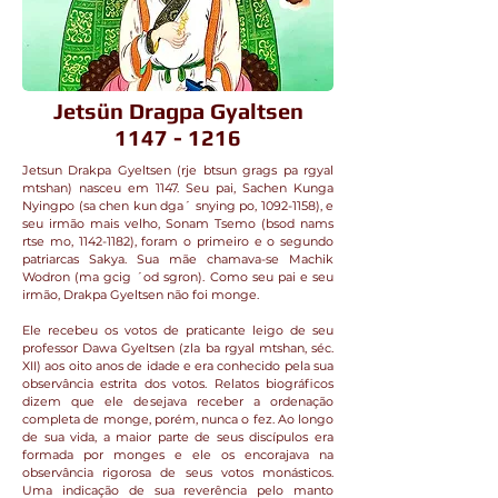
Jetsün Dragpa Gyaltsen
1147 - 1216
Jetsun Drakpa Gyeltsen (rje btsun grags pa rgyal
mtshan) nasceu em 1147. Seu pai, Sachen Kunga
Nyingpo (sa chen kun dga´ snying po,
1092-1158)
, e
seu irmão mais velho, Sonam Tsemo (bsod nams
rtse mo,
1142-1182)
, foram o primeiro e o segundo
patriarcas Sakya. Sua mãe chamava-se Machik
Wodron (ma gcig ´od sgron). Como seu pai e seu
irmão, Drakpa Gyeltsen não foi monge.
Ele recebeu os votos de praticante leigo de seu
professor Dawa Gyeltsen (zla ba rgyal mtshan, séc.
XII) aos oito anos de idade e era conhecido pela sua
observância estrita dos votos. Relatos biográficos
dizem que ele desejava receber a ordenação
completa de monge, porém, nunca o fez. Ao longo
de sua vida, a maior parte de seus discípulos era
formada por monges e ele os encorajava na
observância rigorosa de seus votos monásticos.
Uma indicação de sua reverência pelo manto