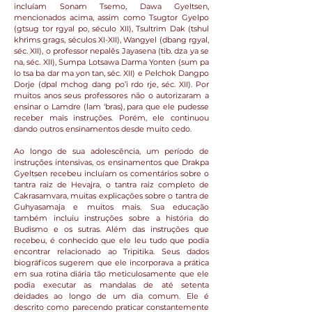
incluíam Sonam Tsemo, Dawa Gyeltsen,
mencionados acima, assim como Tsugtor Gyelpo
(gtsug tor rgyal po, século XII), Tsultrim Dak (tshul
khrims grags, séculos XI-XII), Wangyel (dbang rgyal,
séc. XII), o professor nepalês Jayasena (tib. dza ya se
na, séc. XII), Sumpa Lotsawa Darma Yonten (sum pa
lo tsa ba dar ma yon tan, séc. XII) e Pelchok Dangpo
Dorje (dpal mchog dang po’i rdo rje, séc. XII). Por
muitos anos seus professores não o autorizaram a
ensinar o Lamdre (lam ‘bras), para que ele pudesse
receber mais instruções. Porém, ele continuou
dando outros ensinamentos desde muito cedo.
Ao longo de sua adolescência, um período de
instruções intensivas, os ensinamentos que Drakpa
Gyeltsen recebeu incluíam os comentários sobre o
tantra raiz de Hevajra, o tantra raiz completo de
Cakrasamvara, muitas explicações sobre o tantra de
Guhyasamaja e muitos mais. Sua educação
também incluiu instruções sobre a história do
Budismo e os sutras. Além das instruções que
recebeu, é conhecido que ele leu tudo que podia
encontrar relacionado ao Tripitika. Seus dados
biográficos sugerem que ele incorporava a prática
em sua rotina diária tão meticulosamente que ele
podia executar as mandalas de até setenta
deidades ao longo de um dia comum. Ele é
descrito como parecendo praticar constantemente