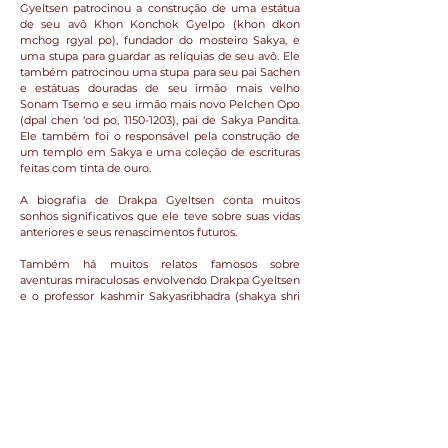
Gyeltsen patrocinou a construção de uma estátua
de seu avô Khon Konchok Gyelpo (khon dkon
mchog rgyal po), fundador do mosteiro Sakya, e
uma stupa para guardar as relíquias de seu avô. Ele
também patrocinou uma stupa para seu pai Sachen
e estátuas douradas de seu irmão mais velho
Sonam Tsemo e seu irmão mais novo Pelchen Opo
(dpal chen ‘od po,
1150-1203)
, pai de Sakya Pandita.
Ele também foi o responsável pela construção de
um templo em Sakya e uma coleção de escrituras
feitas com tinta de ouro.
A biografia de Drakpa Gyeltsen conta muitos
sonhos significativos que ele teve sobre suas vidas
anteriores e seus renascimentos futuros.
Também há muitos relatos famosos sobre
aventuras miraculosas envolvendo Drakpa Gyeltsen
e o professor kashmir Sakyasribhadra (shakya shri
bha dra,
1127-1225)
, que descrevem a habilidade de
Drakpa Gyeltsen de suspender seus instrumentos
ritualísticos no céu. Também consta que ele
predisse corretamente a importância que seu
sobrinho Sakya Pandita desempenharia nas
relações entre o Tibete e a Mongólia.
Drakpa Gyeltsen foi o detentor oficial do trono
Sakya por quarenta e três anos e chefiou o