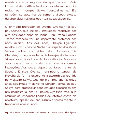
monástico é o registro de que na cerimônia
bimestral de purificação dos votos ele serviu chá a
todos os monges Sakya pessoalmente. Ele
também se abstinha de carne e álcool, exceto
durante algumas ocasiões ritualísticas especiais.
O primeiro professor de Drakpa Gyeltsen foi seu
pai, Sachen, que lhe deu instruções intensivas dos
oito aos doze anos de idade. Seu irmão Sonam
Tsemo também foi um importante professor nos
anos iniciais. Aos dez anos, Drakpa Gyeltsen
recebeu instruções de Sachen a respeito dos Vinte
Versos sobre os Votos do Bodisatva de
Chandragomin, da sadhana de Hevajra, do Samvara
Vimsatika e da sadhana de Sararodhbuta. Aos onze
anos ele começou a dar ensinamentos dessas
instruções. Aos doze, depois do falecimento de
Sachen, Drakpa Gyeltsen ensinou o tantra raiz
Hevajra de forma excelente à assembleia reunida
no Mosteiro Sakya. Quando ele tinha apenas treze
anos, seu irmão mais velho Sonam Tsemo deixou
Sakya para prosseguir seus estudos filosóficos em
um monastério em U. Drakpa Gyeltsen teve que
assumir as responsabilidades de efetivo chefe do
mosteiro, apesar de não assumir formalmente o
trono antes dos 26 anos.
Após a morte de seu pai, seus professores principais