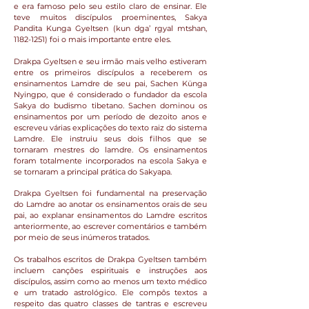
e era famoso pelo seu estilo claro de ensinar. Ele
teve muitos discípulos proeminentes, Sakya
Pandita Kunga Gyeltsen (kun dga’ rgyal mtshan,
1182-1251)
foi o mais importante entre eles.
Drakpa Gyeltsen e seu irmão mais velho estiveram
entre os primeiros discípulos a receberem os
ensinamentos Lamdre de seu pai, Sachen Künga
Nyingpo, que é considerado o fundador da escola
Sakya do budismo tibetano. Sachen dominou os
ensinamentos por um período de dezoito anos e
escreveu várias explicações do texto raiz do sistema
Lamdre. Ele instruiu seus dois filhos que se
tornaram mestres do lamdre. Os ensinamentos
foram totalmente incorporados na escola Sakya e
se tornaram a principal prática do Sakyapa.
Drakpa Gyeltsen foi fundamental na preservação
do Lamdre ao anotar os ensinamentos orais de seu
pai, ao explanar ensinamentos do Lamdre escritos
anteriormente, ao escrever comentários e também
por meio de seus inúmeros tratados.
Os trabalhos escritos de Drakpa Gyeltsen também
incluem canções espirituais e instruções aos
discípulos, assim como ao menos um texto médico
e um tratado astrológico. Ele compôs textos a
respeito das quatro classes de tantras e escreveu