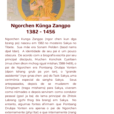
Ngorchen Künga Zangpo
1382 - 1456
Ngorchen Kunga Zangpo (ngor chen kun dga
bzang po) nasceu em 1382 no mosteiro Sakya no
Tibete. Sua mãe era Sonam Pelden (bsod nams
dpal ldan). A identidade de seu pai é um pouco
obscura. De acordo com a biografia escrita por seu
principal discípulo, Muchen Konchok Gyeltsen
(mus chen dkon mchog rgyal mtshan,
1388-1469)
, o
pai de Ngorchen era Pontsang Drubpa Yonten
(dpon tshang grub pa yon tan), o "grande
assistente" (nye gnas chen po) do Tsok Sakya, uma
cerimônia especial da sangha Sakya. Seus
antepassados, depois de se mudarem de
Dringtsam (traga mtshams) para Sakya, viveram
como nômades e depois serviram como condutor
pessoal (gsol ja ba) do lama principal do Zhitok
Labrang (gzhi thog bla brang) em Sakya. No
entanto, algumas fontes afirmam que Pontsang
Drubpa Yonten era apenas o pai de Ngorchen
externamente (phyi ltar) e que internamente (nang