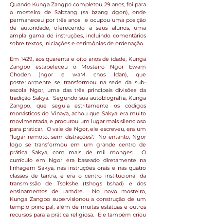
Quando Kunga Zangpo completou 29 anos, foi para
o mosteiro de Sabzang (sa bzang dgon), onde
permaneceu por três anos e ocupou uma posição
de autoridade, oferecendo a seus alunos, uma
ampla gama de instruções, incluindo comentários
sobre textos, iniciações e cerimônias de ordenação.
Em 1429, aos quarenta e oito anos de idade, Kunga
Zangpo estabeleceu o Mosteiro Ngor Ewaṃ
Choden (ngor e waM chos ldan), que
posteriormente se transformou na sede da sub-
escola Ngor, uma das três principais divisões da
tradição Sakya. Segundo sua autobiografia, Kunga
Zangpo, que seguia estritamente os códigos
monásticos do Vinaya, achou que Sakya era muito
movimentada, e procurou um lugar mais silencioso
para praticar. O vale de Ngor, ele escreveu, era um
"lugar remoto, sem distrações". No entanto, Ngor
logo se transformou em um grande centro de
prática Sakya, com mais de mil monges. O
currículo em Ngor era baseado diretamente na
linhagem Sakya, nas instruções orais e nas quatro
classes de tantra, e era o centro institucional da
transmissão de Tsokshe (tshogs bshad) e dos
ensinamentos de Lamdre. No novo mosteiro,
Kunga Zangpo supervisionou a construção de um
templo principal, além de muitas estátuas e outros
recursos para a prática religiosa. Ele também criou