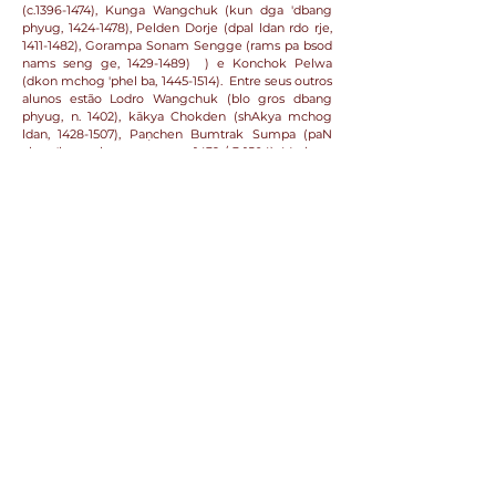
(c.1396-1474), Kunga Wangchuk (kun dga 'dbang
phyug,
1424-1478)
, Pelden Dorje (dpal ldan rdo rje,
1411-1482)
, Gorampa Sonam Sengge (rams pa bsod
nams seng ge,
1429-1489)
) e Konchok Pelwa
(dkon mchog 'phel ba,
1445-1514)
. Entre seus outros
alunos estão Lodro Wangchuk (blo gros dbang
phyug, n. 1402), kākya Chokden (shAkya mchog
ldan,
1428-1507)
, Paṇchen Bumtrak Sumpa (paN
chen 'bum phrag gsum pa, 1432 / 3-1504), Markam
Drakpa Zangpo (smar khams pa grags pa bzang
po, du), e o Segundo Drukchen, Kunga Peljor ('brug
chen 02 kun dga' dpal 'byor).
Kunga Zangpo foi extremamente produtivo e suas
obras contêm quase duzentos títulos. Devido a seus
muitos trabalhos escritos, os ensinamentos que
ofereceu, suas realizações como praticante e a
principal instituição monástica que ele estabeleceu,
Kunga Zangpo está incluído entre os famosos
mestres Sakya que vieram a ser conhecidos como
os Seis Ornamentos do Tibete.
oo0oo
Fonte:
https://treasuryoflives.org/
* Traduzido para o português pelo
Grupo
Wisdom
Light