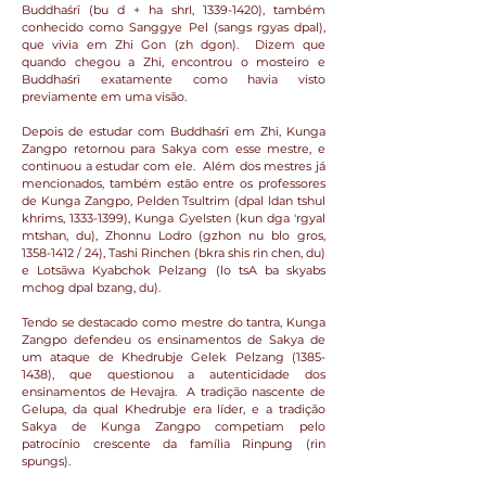
Buddhaśrī (bu d + ha shrI,
1339-1420)
, também
conhecido como Sanggye Pel (sangs rgyas dpal),
que vivia em Zhi Gon (zh dgon). Dizem que
quando chegou a Zhi, encontrou o mosteiro e
Buddhaśrī exatamente como havia visto
previamente em uma visão.
Depois de estudar com Buddhaśrī em Zhi, Kunga
Zangpo retornou para Sakya com esse mestre, e
continuou a estudar com ele. Além dos mestres já
mencionados, também estão entre os professores
de Kunga Zangpo, Pelden Tsultrim (dpal ldan tshul
khrims,
1333-1399)
, Kunga Gyelsten (kun dga 'rgyal
mtshan, du), Zhonnu Lodro (gzhon nu blo gros,
1358-1412
/ 24), Tashi Rinchen (bkra shis rin chen, du)
e Lotsāwa Kyabchok Pelzang (lo tsA ba skyabs
mchog dpal bzang, du).
Tendo se destacado como mestre do tantra, Kunga
Zangpo defendeu os ensinamentos de Sakya de
um ataque de Khedrubje Gelek Pelzang
(1385-
1438)
, que questionou a autenticidade dos
ensinamentos de Hevajra. A tradição nascente de
Gelupa, da qual Khedrubje era líder, e a tradição
Sakya de Kunga Zangpo competiam pelo
patrocínio crescente da família Rinpung (rin
spungs).