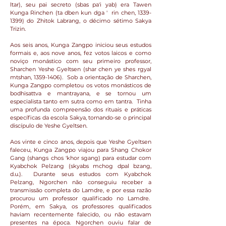
ltar), seu pai secreto (sbas pa'i yab) era Tawen
Kunga Rinchen (ta dben kun dga ' rin chen,
1339-
1399)
do Zhitok Labrang, o décimo sétimo Sakya
Trizin.
Aos seis anos, Kunga Zangpo iniciou seus estudos
formais e, aos nove anos, fez votos laicos e como
noviço monástico com seu primeiro professor,
Sharchen Yeshe Gyeltsen (shar chen ye shes rgyal
mtshan,
1359-1406)
. Sob a orientação de Sharchen,
Kunga Zangpo completou os votos monásticos de
bodhisattva e mantrayana, e se tornou um
especialista tanto em sutra como em tantra. Tinha
uma profunda compreensão dos rituais e práticas
específicas da escola Sakya, tornando-se o principal
discípulo de Yeshe Gyeltsen.
Aos vinte e cinco anos, depois que Yeshe Gyeltsen
faleceu, Kunga Zangpo viajou para Shang Chokor
Gang (shangs chos 'khor sgang) para estudar com
Kyabchok Pelzang (skyabs mchog dpal bzang,
d.u.). Durante seus estudos com Kyabchok
Pelzang, Ngorchen não conseguiu receber a
transmissão completa do Lamdre, e por essa razão
procurou um professor qualificado no Lamdre.
Porém, em Sakya, os professores qualificados
haviam recentemente falecido, ou não estavam
presentes na época. Ngorchen ouviu falar de