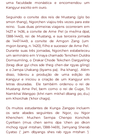
uma faculdade monástica e encomendou um
Kangyur escrito em ouro.
Seguindo o convite dos reis de Mustang (glo bo
smon thang), Ngorchen viajou três vezes para este
reino. Suas duas primeiras viagens ocorreram em
1427 e 1436, a convite de Ame Pel (a me/ma dpal,
1388-1440)
, rei de Mustang, e sua terceira jornada
de
1447-1449
, a convite de Amgon Zang (um
mgon bzang, n. 1420), filho e sucessor de Ame Pel.
Durante suas três jornadas, Ngorchen estabeleceu
um seminário em Vinaya chamado Tenchen Duldra
Domsumling, o Drakar Chode Tekchen Dargyeling
(brag dkar gyi chos sde theg chen dar rgyas gling)
e o Jampa Lhakang (byams pa). lha khang). Além
disso, liderou a produção de uma edição do
Kangyur e iniciou a criação de um Kangyur em
letras douradas. Ele também ordenou o rei de
Mustang Ame Pel, bem como o rei de Guge, Tri
Namkhai Wangpo (khri nam mkha'i dbang po, d.u.)
em Khorchak ('khor chags).
Os muitos estudantes de Kunga Zangpo incluem
os sete abades seguintes de Ngor, ou Ngor
Khenchen: Muchen Sempa Chenpo Konchok
Gyeltsen (mus chen sems dpa 'chen po dkon
mchog rgyal mtshan,
1388-1469)
, Jamyang Sherab
Gyatso (' jam dbyangs shes rab rgya mtshan ')