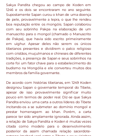
Sakya Pandita chegou ao campo de Koden em
1246 e os dois se encontraram no ano seguinte.
Supostamente Sapan curou o khan de uma doença
de pele, provavelmente a lepra, o que lhe rendeu
boa reputação entre os mongóis. Sapan colaborou
com seu sobrinho Pakpa na elaboração de um
manuscrito para o mongol (chamado o Manuscrito
de Pakpa), que havia sido escrito primeiramente
em uighur. Apesar deles não serem os únicos
tibetanos presentes e dividirem o palco religioso
com cristãos, muçulmanos e chineses de diferentes
tradições, a presença de Sapan e seus sobrinhos na
corte foi um fator chave para o estabelecimento do
budismo na Mongólia e ele converteu muitos dos
membros da família governante.
De acordo com histórias tibetanas, em 1249 Koden
designou Sapan o governante temporal do Tibete,
apesar de isso provavelmente significar muito
pouco em termos de poder real. Diz-se que Sakya
Pandita enviou uma carta a outros líderes do Tibete
incitando-os a se submeter ao domínio mongol e
prestar homenagem ao khan. Porém, a carta
parece ter sido amplamente ignorada. Ainda assim,
a relação de Sakya Pandita e Koden é muitas vezes
citada como modelo para o desenvolvimento
posterior da assim chamada relação sacerdote-