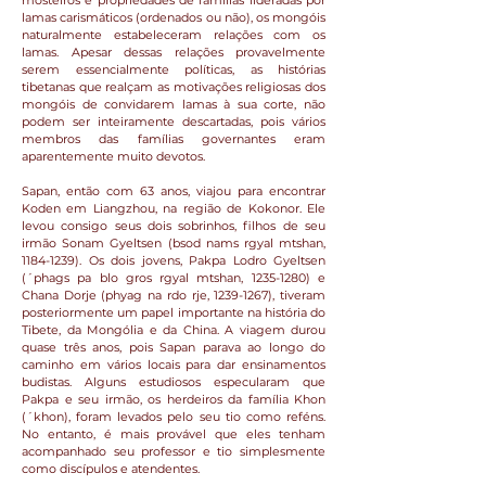
mosteiros e propriedades de famílias lideradas por
lamas carismáticos (ordenados ou não), os mongóis
naturalmente estabeleceram relações com os
lamas. Apesar dessas relações provavelmente
serem essencialmente políticas, as histórias
tibetanas que realçam as motivações religiosas dos
mongóis de convidarem lamas à sua corte, não
podem ser inteiramente descartadas, pois vários
membros das famílias governantes eram
aparentemente muito devotos.
Sapan, então com 63 anos, viajou para encontrar
Koden em Liangzhou, na região de Kokonor. Ele
levou consigo seus dois sobrinhos, filhos de seu
irmão Sonam Gyeltsen (bsod nams rgyal mtshan,
1184-1239)
. Os dois jovens, Pakpa Lodro Gyeltsen
(´phags pa blo gros rgyal mtshan,
1235-1280)
e
Chana Dorje (phyag na rdo rje,
1239-1267)
, tiveram
posteriormente um papel importante na história do
Tibete, da Mongólia e da China. A viagem durou
quase três anos, pois Sapan parava ao longo do
caminho em vários locais para dar ensinamentos
budistas. Alguns estudiosos especularam que
Pakpa e seu irmão, os herdeiros da família Khon
(´khon), foram levados pelo seu tio como reféns.
No entanto, é mais provável que eles tenham
acompanhado seu professor e tio simplesmente
como discípulos e atendentes.