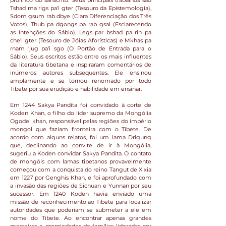
prolífico do sânscrito. Seus principais trabalhos são
Tshad ma rigs pa'i gter (Tesouro da Epistemologia),
Sdom gsum rab dbye (Clara Diferenciação dos Três
Votos), Thub pa dgongs pa rab gsal (Esclarecendo
as Intenções do Sábio), Legs par bshad pa rin pa
che'i gter (Tesouro de Jóias Aforísticas) e Mkhas pa
rnam 'jug pa'i sgo (O Portão de Entrada para o
Sábio). Seus escritos estão entre os mais influentes
da literatura tibetana e inspiraram comentários de
inúmeros autores subsequentes. Ele ensinou
amplamente e se tornou renomado por todo
Tibete por sua erudição e habilidade em ensinar.
Em 1244 Sakya Pandita foi convidado à corte de
Koden Khan, o filho do líder supremo da Mongólia
Ogodei khan, responsável pelas regiões do império
mongol que faziam fronteira com o Tibete. De
acordo com alguns relatos, foi um lama Drigung
que, declinando ao convite de ir à Mongólia,
sugeriu a Koden convidar Sakya Pandita. O contato
de mongóis com lamas tibetanos provavelmente
começou com a conquista do reino Tangut de Xixia
em 1227 por Genghis Khan, e foi aprofundado com
a invasão das regiões de Sichuan e Yunnan por seu
sucessor. Em 1240 Koden havia enviado uma
missão de reconhecimento ao Tibete para localizar
autoridades que poderiam se submeter a ele em
nome do Tibete. Ao encontrar apenas grandes