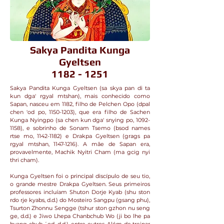
Sakya Pandita Kunga
Gyeltsen
1182 - 1251
Sakya Pandita Kunga Gyeltsen (sa skya pan di ta
kun dga' rgyal mtshan), mais conhecido como
Sapan, nasceu em 1182, filho de Pelchen Opo (dpal
chen 'od po,
1150-1203)
, que era filho de Sachen
Kunga Nyingpo (sa chen kun dga' snying po,
1092-
1158)
, e sobrinho de Sonam Tsemo (bsod names
rtse mo,
1142-1182)
e Drakpa Gyeltsen (grags pa
rgyal mtshan,
1147-1216)
. A mãe de Sapan era,
provavelmente, Machik Nyitri Cham (ma gcig nyi
thri cham).
Kunga Gyeltsen foi o principal discípulo de seu tio,
o grande mestre Drakpa Gyeltsen. Seus primeiros
professores incluíam Shuton Dorje Kyab (shu ston
rdo rje kyabs, d.d.) do Mosteiro Sangpu (gsang phu),
Tsurton Zhonnu Sengge (tshur ston gzhon nu seng
ge, d.d.) e Jiwo Lhepa Chanbchub Wo (ji bo lhe pa