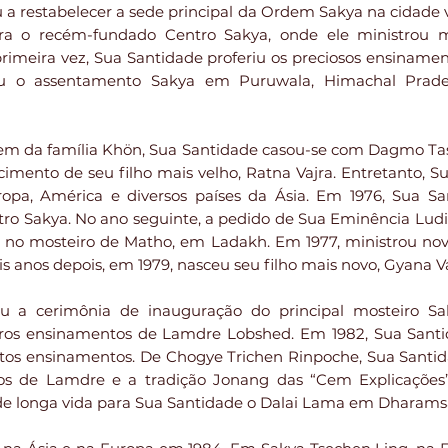
u a restabelecer a sede principal da Ordem Sakya na cidade 
ra o recém-fundado Centro Sakya, onde ele ministrou m
rimeira vez, Sua Santidade proferiu os preciosos ensiname
eu o assentamento Sakya em Puruwala, Himachal Prade
gem da família Khön, Sua Santidade casou-se com Dagmo T
cimento de seu filho mais velho, Ratna Vajra. Entretanto, S
opa, América e diversos países da Ásia. Em 1976, Sua Sa
o Sakya. No ano seguinte, a pedido de Sua Eminência Lud
” no mosteiro de Matho, em Ladakh. Em 1977, ministrou n
is anos depois, em 1979, nasceu seu filho mais novo, Gyana Va
ou a cerimônia de inauguração do principal mosteiro S
iros ensinamentos de Lamdre Lobshed. Em 1982, Sua Santi
muitos ensinamentos. De Chogye Trichen Rinpoche, Sua Sa
os de Lamdre e a tradição Jonang das “Cem Explicações
de longa vida para Sua Santidade o Dalai Lama em Dharams