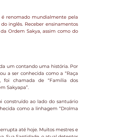
en é renomado mundialmente pela
 do inglês. Receber ensinamentos
s da Ordem Sakya, assim como do
ada um contando uma história. Por
sou a ser conhecida como a “Raça
os, foi chamada de “Família dos
em Sakyapa”.
i construído ao lado do santuário
conhecida como a linhagem “Drolma
errupta até hoje. Muitos mestres e
a. Sua Santidade, o atual detentor