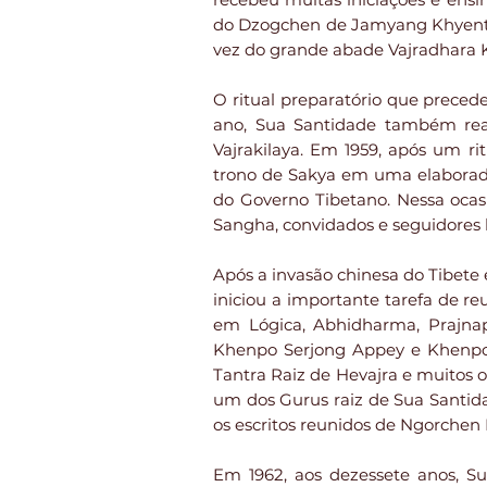
do Dzogchen de Jamyang Khyents
vez do grande abade Vajradhara
O ritual preparatório que preced
ano, Sua Santidade também real
Vajrakilaya. Em 1959, após um r
trono de Sakya em uma elaborada
do Governo Tibetano. Nessa ocas
Sangha, convidados e seguidores l
Após a invasão chinesa do Tibete
iniciou a importante tarefa de re
em Lógica, Abhidharma, Prajnap
Khenpo Serjong Appey e Khenpo 
Tantra Raiz de Hevajra e muitos
um dos Gurus raiz de Sua Santid
os escritos reunidos de Ngorche
Em 1962, aos dezessete anos, S