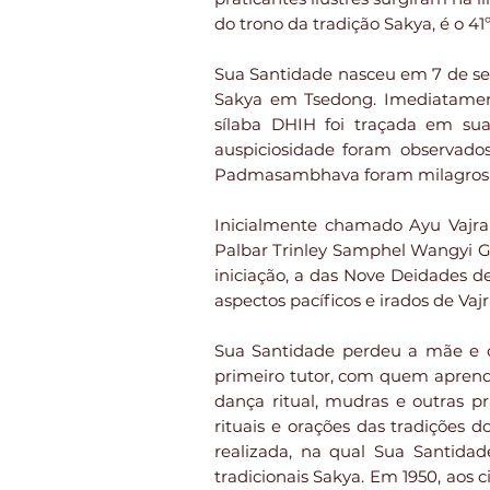
do trono da tradição Sakya, é o 4
Sua Santidade nasceu em 7 de set
Sakya em Tsedong. Imediatament
sílaba DHIH foi traçada em sua 
auspiciosidade foram observados
Padmasambhava foram milagrosam
Inicialmente chamado Ayu Vajr
Palbar Trinley Samphel Wangyi G
iniciação, a das Nove Deidades 
aspectos pacíficos e irados de Va
Sua Santidade perdeu a mãe e o 
primeiro tutor, com quem aprende
dança ritual, mudras e outras p
rituais e orações das tradições 
realizada, na qual Sua Santidad
tradicionais Sakya. Em 1950, aos