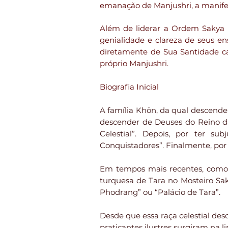
emanação de Manjushri, a manife
Além de liderar a Ordem Sakya 
genialidade e clareza de seus e
diretamente de Sua Santidade c
próprio Manjushri.
Biografia Inicial
A família Khön, da qual descende
descender de Deuses do Reino d
Celestial”. Depois, por ter s
Conquistadores”. Finalmente, po
Em tempos mais recentes, como o
turquesa de Tara no Mosteiro Sa
Phodrang” ou “Palácio de Tara”.
Desde que essa raça celestial des
praticantes ilustres surgiram na