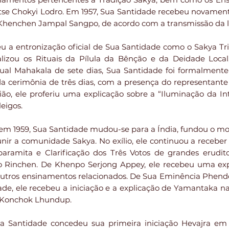
e Chokyi Lodro. Em 1957, Sua Santidade recebeu novament
 Khenchen Jampal Sangpo, de acordo com a transmissão da
eu a entronização oficial de Sua Santidade como o Sakya Tri
izou os Rituais da Pílula da Bênção e da Deidade Loca
itual Mahakala de sete dias, Sua Santidade foi formalmen
 cerimônia de três dias, com a presença do representante
ião, ele proferiu uma explicação sobre a “Iluminação da I
eigos.
 em 1959, Sua Santidade mudou-se para a Índia, fundou o mo
unir a comunidade Sakya. No exílio, ele continuou a receber
aramita e Clarificação dos Três Votos de grandes erud
Rinchen. De Khenpo Serjong Appey, ele recebeu uma exp
 outros ensinamentos relacionados. De Sua Eminência Phen
ade, ele recebeu a iniciação e a explicação de Yamantaka 
n Konchok Lhundup.
ua Santidade concedeu sua primeira iniciação Hevajra e