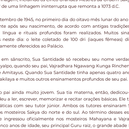
1º de uma linhagem ininterrupta que remonta a 1073 d.C.
embro de 1945, no primeiro dia do oitavo mês lunar do ano 
e após seu nascimento, de acordo com antigas tradições
língua e rituais profundos foram realizados. Muitos sina
 neste dia: o leite coletado de 100 dri (iaques fêmeas) 
ente oferecidos ao Palácio.
a em sânscrito, Sua Santidade só recebeu seu nome ver
yalpo, quando seu pai, Vajradhara Ngawang Kunga Rinchen,
de Amitayus. Quando Sua Santidade tinha apenas quatro ano
jrakilaya e muitos outros ensinamentos profundos de seu pai.
pai ainda muito jovem. Sua tia materna, então, dedicou-s
u a ler, escrever, memorizar e recitar orações básicas. El
ráticas com seu tutor júnior. Ambos os tutores ensinaram 
dos mosteiros Sakya do norte e do sul. Ao término desses e
e ingressou oficialmente nos mosteiros Mahayana e Vajra
 cinco anos de idade, seu principal Guru raiz, o grande ab