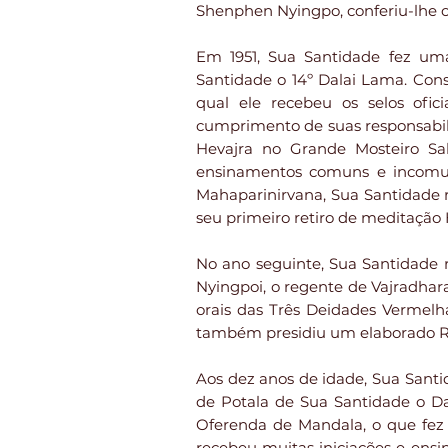
Shenphen Nyingpo, conferiu-lhe 
Em 1951, Sua Santidade fez um
Santidade o 14º Dalai Lama. Con
qual ele recebeu os selos ofic
cumprimento de suas responsabili
Hevajra no Grande Mosteiro Sa
ensinamentos comuns e incomun
Mahaparinirvana, Sua Santidade 
seu primeiro retiro de meditação
No ano seguinte, Sua Santidade 
Nyingpoi, o regente de Vajradha
orais das Três Deidades Vermel
também presidiu um elaborado Rit
Aos dez anos de idade, Sua Santi
de Potala de Sua Santidade o D
Oferenda de Mandala, o que fez
recebeu muitas iniciações e ens