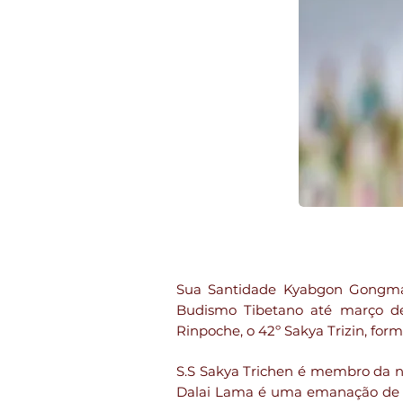
Sua Santidade Kyabgon Gongma T
Budismo Tibetano até março de 
Rinpoche, o 42º Sakya Trizin, f
S.S Sakya Trichen é membro da no
Dalai Lama é uma emanação de Av