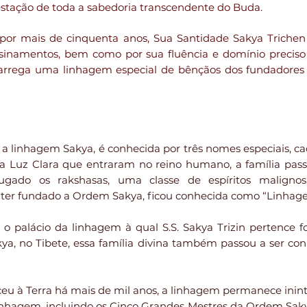
stação de toda a sabedoria transcendente do Buda.
por mais de cinquenta anos, Sua Santidade Sakya Trich
nsinamentos, bem como por sua fluência e domínio preciso
arrega uma linhagem especial de bênçãos dos fundadore
 a linhagem Sakya, é conhecida por três nomes especiais, c
a Luz Clara que entraram no reino humano, a família pas
ubjugado os rakshasas, uma classe de espíritos malign
r ter fundado a Ordem Sakya, ficou conhecida como “Linhag
 palácio da linhagem à qual S.S. Sakya Trizin pertence fo
kya, no Tibete, essa família divina também passou a ser 
ceu à Terra há mais de mil anos, a linhagem permanece inint
 linhagem, incluindo os Cinco Grandes Mestres da Ordem Saky