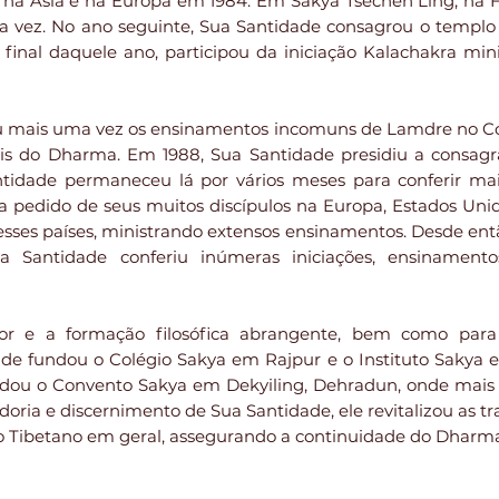
 na Ásia e na Europa em 1984. Em Sakya Tsechen Ling, na 
 vez. No ano seguinte, Sua Santidade consagrou o templ
final daquele ano, participou da iniciação Kalachakra min
ou mais uma vez os ensinamentos incomuns de Lamdre no C
ais do Dharma. Em 1988, Sua Santidade presidiu a consag
dade permaneceu lá por vários meses para conferir mais 
 a pedido de seus muitos discípulos na Europa, Estados Uni
ses países, ministrando extensos ensinamentos. Desde ent
 Santidade conferiu inúmeras iniciações, ensinamentos
or e a formação filosófica abrangente, bem como para
de fundou o Colégio Sakya em Rajpur e o Instituto Sakya 
ndou o Convento Sakya em Dekyiling, Dehradun, onde mais
edoria e discernimento de Sua Santidade, ele revitalizou as 
o Tibetano em geral, assegurando a continuidade do Dharm