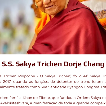
S.S. Sakya Trichen Dorje Chang
richen Rinpoche - O Sakya Trichen) foi o 41º Sakya Triz
2017, quando as funções de detentor do trono foram tra
ormalmente tratado como Sua Santidade Kyabgon Gongma Triz
bre família Khon do Tibete, que fundou a Ordem Sakya nos 
alokiteshvara, a manifestação de toda a grande compaixão